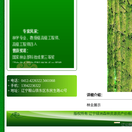
专家风采：
林学专业、教授级高级工程师、
高级工程师四人
曾获奖项：
国家林业部科技成果三等奖
辽宁省人民政府科技进步二等奖
辽宁省林业厅科技进步三等奖
鞍山市政府科技进步三等奖
+ 电话：0412-4226322.5661068
鞍山市政府农业技术推广二等奖
+ 手机：13942236322
鞍山市首届科学技术带头人
+ 地址：辽宁鞍山铁东区东民生路42号
详细介绍：
林业展示
版权所有 辽宁绿洲森林资源资产价格评估有
辽公网安